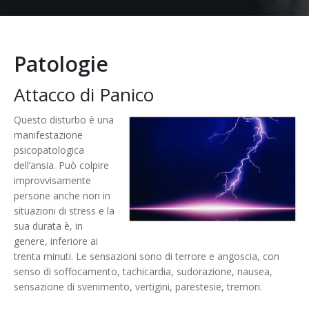
Vaginismo
Terapia di Coppia
Patologie
Disturbo da desiderio sessuale ipoattivo
Attacco di Panico
L'elaborazione del lutto
Questo disturbo è una
manifestazione
Trauma psicologico
psicopatologica
dell’ansia. Può colpire
Schema Therapy
improvvisamente
persone anche non in
Autostima
situazioni di stress e la
sua durata è, in
Fobie
genere, inferiore ai
trenta minuti. Le sensazioni sono di terrore e angoscia, con
Disturbi alimentari
senso di soffocamento, tachicardia, sudorazione, nausea,
sensazione di svenimento, vertigini, parestesie, tremori.
Disturbi sessuali