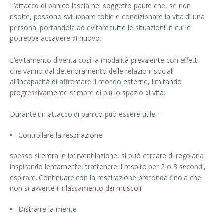
L’attacco di panico lascia nel soggetto paure che, se non
Disturbi dissociativi
risolte, possono sviluppare fobie e condizionare la vita di una
persona, portandola ad evitare tutte le situazioni in cui le
potrebbe accadere di nuovo.
Disturbi post-traumatici
L’evitamento diventa così la modalità prevalente con effetti
Disturbi psicosomatici
che vanno dal deterioramento delle relazioni sociali
all’incapacità di affrontare il mondo esterno, limitando
Dipendenze
progressivamente sempre di più lo spazio di vita.
Psiconcologia
Durante un attacco di panico può essere utile :
Crisi relazionali
Controllare la respirazione
Sostegno alla genitorialità
spesso si entra in iperventilazione, si può cercare di regolarla
inspirando lentamente, trattenere il respiro per 2 o 3 secondi,
Disturbi della condotta
espirare. Continuare con la respirazione profonda fino a che
non si avverte il rilassamento dei muscoli.
Distrarre la mente