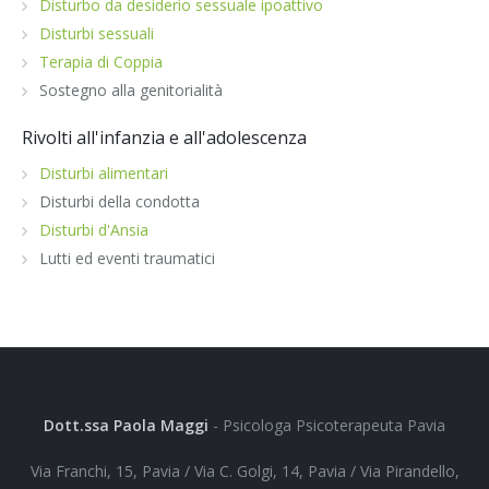
Disturbo da desiderio sessuale ipoattivo
Disturbi sessuali
Terapia di Coppia
Sostegno alla genitorialità
Rivolti all'infanzia e all'adolescenza
Disturbi alimentari
Disturbi della condotta
Disturbi d'Ansia
Lutti ed eventi traumatici
Dott.ssa Paola Maggi
- Psicologa Psicoterapeuta Pavia
Via Franchi, 15, Pavia / Via C. Golgi, 14, Pavia / Via Pirandello,